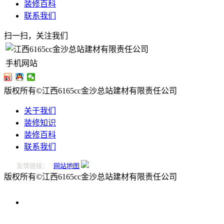
装修百科
联系我们
扫一扫，关注我们
手机网站
版权所有©江西6165cc金沙总站建材有限责任公司
关于我们
装修知识
装修百科
联系我们
友情链接：
网站地图
版权所有©江西6165cc金沙总站建材有限责任公司
0796-
2221166