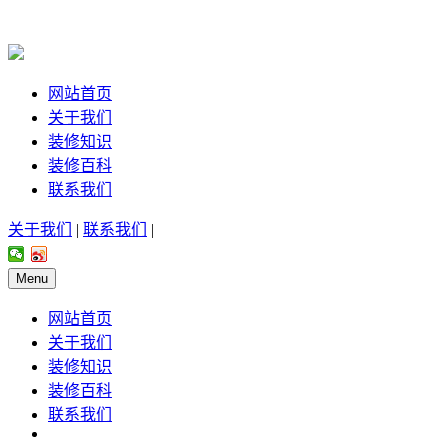
网站首页
关于我们
装修知识
装修百科
联系我们
关于我们
|
联系我们
|
Menu
网站首页
关于我们
装修知识
装修百科
联系我们