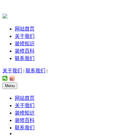
网站首页
关于我们
装修知识
装修百科
联系我们
关于我们
|
联系我们
|
Menu
网站首页
关于我们
装修知识
装修百科
联系我们