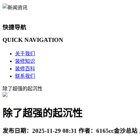
快捷导航
QUICK
NAVIGATION
关于我们
装修知识
装修百科
联系我们
除了超强的起沉性
除了超强的起沉性
发布日期：
2025-11-29 08:31
作者：
6165cc金沙总站