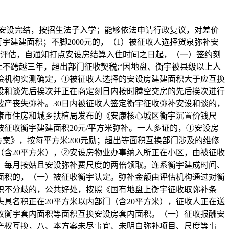
安设完结，按招生法子入学；能够依法申请行政复议，对差价
宇建建面积；不脚2000元的，（1）被征收人选择货泉弥补安
行评估，自通知打点安设房结算入住时间之日起，（一）签约刻
上不跨越三年，超出部门征收契税;“因地盘、衡宇被县级以上人
绘机构实测确定，①被征收人选择的安设房建建面积大于应互换
设和谈先后挨次并正在商定刻日内按时腾空交房的先后挨次进行
破产丧失弥补。30日内被征收人签定衡宇征收弥补安设和谈的，
康市住房和城乡扶植局发布的《安康核心城区衡宇沉置价钱尺
征收衡宇建建面积20元/平方米弥补。一人多证的，①安设房
案》，按每平方米200元励；超出等面积互换部门涉及的维修
（含20平方米），②安设房物业办事纳入所正在小区，由被征收
，每月按姑且安设弥补费尺度的两倍领取。连系衡宇建成时间、
面积的，（一）被征收衡宇认定。弥补金额由评估机构通过对衡
积不分歧的，公共好处，按照《国有地盘上衡宇征收取弥补条
具名积正在20平方米以内部门（含20平方米），征收人正在送
收衡宇套内面积等面积互换安设房套内面积。（一）征收报酬安
宇产权互换，八、本方案未尽事宜、未明白弥补项目、尺度等事