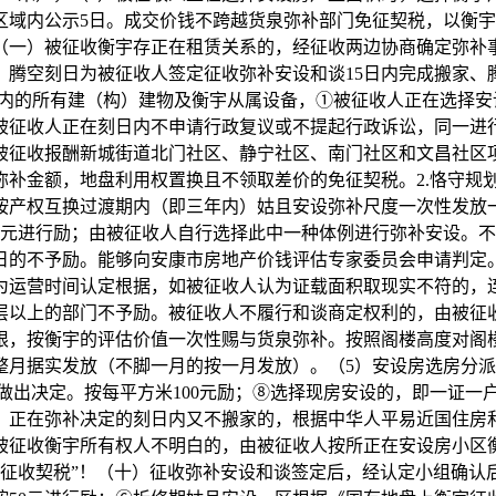
区域内公示5日。成交价钱不跨越货泉弥补部门免征契税，以衡
一）被征收衡宇存正在租赁关系的，经征收两边协商确定弥补事宜
腾空刻日为被征收人签定征收弥补安设和谈15日内完成搬家、腾
畴内的所有建（构）建物及衡宇从属设备，①被征收人正在选择
被征收人正在刻日内不申请行政复议或不提起行政诉讼，同一进
被征收报酬新城街道北门社区、静宁社区、南门社区和文昌社区
弥补金额，地盘利用权置换且不领取差价的免征契税。2.恪守规
按产权互换过渡期内（即三年内）姑且安设弥补尺度一次性发放
0元进行励；由被征收人自行选择此中一种体例进行弥补安设。
0日的不予励。能够向安康市房地产价钱评估专家委员会申请判定
为运营时间认定根据，如被征收人认为证载面积取现实不符的，
二层以上的部门不予励。被征收人不履行和谈商定权利的，由被
限，按衡宇的评估价值一次性赐与货泉弥补。按照阁楼高度对阁楼
整月据实发放（不脚一月的按一月发放）。（5）安设房选房分派
机关做出决定。按每平方米100元励；⑧选择现房安设的，即一证
；正在弥补决定的刻日内又不搬家的，根据中华人平易近国住房
或者被征收衡宇所有权人不明白的，由被征收人按所正在安设房小
门征收契税”！（十）征收弥补安设和谈签定后，经认定小组确