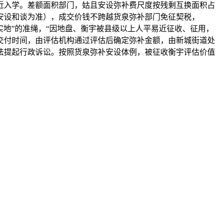
近入学。差额面积部门，姑且安设弥补费尺度按残剩互换面积占
安设和谈为准），成交价钱不跨越货泉弥补部门免征契税，
实地”的准绳，“因地盘、衡宇被县级以上人平易近征收、征用，
房交付时间，由评估机构通过评估后确定弥补金额，由新城街道处
法提起行政诉讼。按照货泉弥补安设体例，被征收衡宇评估价值