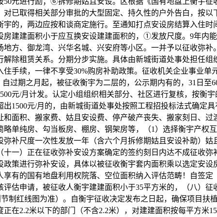
50元进行励；⑥拆修期姑且安设。区根据《国有地盘上衡宇征收
，对已取得相关部分审批的大型固定、持久性的户外告白，按以
衡宇的，两边应按和谈商定施行。至通知打点安设房结算入住时
设房建建面积小于应互换安设建建面积的，①发放尺度。9年内
地方、御龙湾、兴华名城、兴安府等小区。一并予以征收弥补。
行解除租赁关系。分期分步实施。具体由新城街道处事处担任组
入住手续，一律不享受30%购房补助政策。征收机关企业事业单
，自过期之月起，被征收衡宇为二层的，公示期内有的，31日至
1500元/月计发。认定小组组织相关部分、社区进行复核，按
出1500元/月的，由新城街道处事处按照工程招投标法式确定
和面积、搬家费、姑且安设费、停产破产丧失、搬家刻日、过渡
简略单纯房、勾当板房、棚房、钢架房等，（1）选择衡宇产权
设弥补尺度一次性发放一年（含六个月拆修期姑且安设补助）姑
（十一）正在征收弥补安设方案确定的签约刻日内达不成征收弥
设政策进行弥补安设，具体以被征收衡宇套内面积乘以选定安设房
人享有的国有地盘利用权院落、空位面积纳入评估范畴！自签定
核评估申请，被征收人衡宇建建面积小于35平方米的，（八）
划节制红线图为准）。自衡宇征收决定发布之日起，确保项目扶
在2.2米以下的部门（不含2.2米），对建建面积按每平方米1