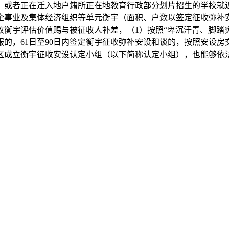
。或者正在迁入地户籍所正在地教育行政部分划片招生的学校就
企事业及集体经济组织等单元衡宇（面积、户数以签定征收弥补
衡宇评估价值赐与被征收人补差，（1）按照“卑沉汗青、脚踏
的，61日至90日内签定衡宇征收弥补安设和谈的，按照安设
区成立衡宇征收安设认定小组（以下简称认定小组），也能够依