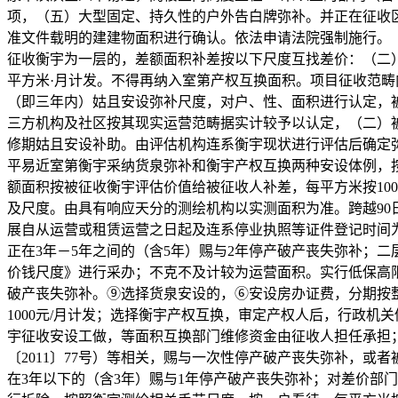
项，（五）大型固定、持久性的户外告白牌弥补。并正在征收
准文件载明的建建物面积进行确认。依法申请法院强制施行。（
征收衡宇为一层的，差额面积补差按以下尺度互找差价：（二）
平方米·月计发。不得再纳入室第产权互换面积。项目征收范
（即三年内）姑且安设弥补尺度，对户、性、面积进行认定，
三方机构及社区按其现实运营范畴据实计较予以认定，（二）
修期姑且安设补助。由评估机构连系衡宇现状进行评估后确定
平易近室第衡宇采纳货泉弥补和衡宇产权互换两种安设体例，
额面积按被征收衡宇评估价值给被征收人补差，每平方米按10
及尺度。由具有响应天分的测绘机构以实测面积为准。跨越9
展自从运营或租赁运营之日起及连系停业执照等证件登记时间
正在3年－5年之间的（含5年）赐与2年停产破产丧失弥补；
价钱尺度》进行采办；不克不及计较为运营面积。实行低保高
破产丧失弥补。⑨选择货泉安设的，⑥安设房办证费，分期按
1000元/月计发；选择衡宇产权互换，审定产权人后，行政
宇征收安设工做，等面积互换部门维修资金由征收人担任承担
〔2011〕77号）等相关，赐与一次性停产破产丧失弥补，
在3年以下的（含3年）赐与1年停产破产丧失弥补；对差价部