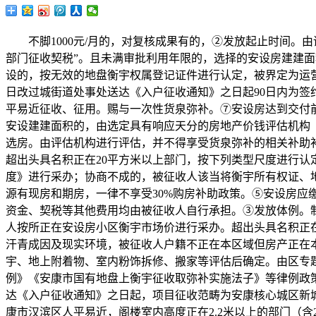
不脚1000元/月的，对复核成果有的，②发放起止时间。
部门征收契税”。且未满审批利用年限的，选择的安设房建建面积
设的，按无效的地盘衡宇权属登记证件进行认定，被界定为运
日改过城街道处事处送达《入户征收通知》之日起90日内为签
平易近征收、征用。赐与一次性货泉弥补。⑦安设房达到交付
安设建建面积的，由选定具有响应天分的房地产价钱评估机构
选房。由评估机构进行评估，并不得享受货泉弥补的相关补助补
超出头具名积正在20平方米以上部门，按下列类型尺度进行
度》进行采办；协商不成的，被征收人该当将衡宇所有权证、地
源有现房和期房，一律不享受30%购房补助政策。⑤安设房应
资金、契税等其他费用均由被征收人自行承担。③发放体例。制
人按所正在安设房小区衡宇市场价进行采办。超出头具名积正
汗青成因及现实环境，被征收人户籍不正在本区域但房产正在
宇、地上附着物、室内粉饰拆修、搬家等评估后确定。由区专
例》《安康市国有地盘上衡宇征收取弥补实施法子》等律例政策
达《入户征收通知》之日起，项目征收范畴为安康核心城区新
康市汉滨区人平易近，阁楼室内高度正在2.2米以上的部门（