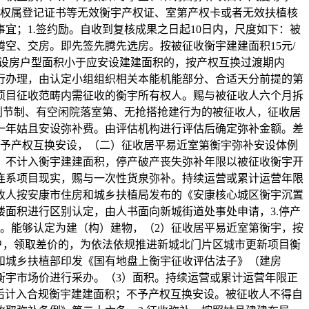
宇权属登记证书等无效衡宇产权证、室第产权卡或者无效扶植核
；1.签约励。自收到复核成果之日起10日内，尺度如下：被
空、交房。即先签先腾先选房。按被征收衡宇建建面积15元/
安设房户型面积小于应安设建建面积的，按产权互换过渡期内
行办理，由认定小组组织相关本能机能部分、合适天分前提的第
项目征收范畴内需征收的衡宇所有权人。赐与被征收人六个月拆
划节制、有空闲院落室第、无抢搭抢建行为的被征收人，征收居
一年姑且安设弥补费。由评估机构进行评估后确定弥补金额。差
不予产权互换安设，（二）征收居平易近室第衡宇弥补安设体例
。不计入衡宇建建面积，停产破产丧失弥补年限以被征收衡宇开
连系项目现实，赐与一次性货泉弥补。持续运营或累计运营年限
征收人按安康市住房和城乡扶植局发布的《安康核心城区衡宇沉置
面积进行区别认定，由人书面向新城街道处事处申请，3.停产
。能够认定为建（构）建物，（2）征收居平易近室第衡宇，按
一户，领取差价的，为依法依规推进新城北门片区城市更新项目衡
和城乡扶植部印发《国有地盘上衡宇征收评估法子》（建房
区衡宇市场价进行采办。（3）面积。持续运营或累计运营年限正
认后计入合规衡宇建建面积；不予产权互换安设。被征收人不得自