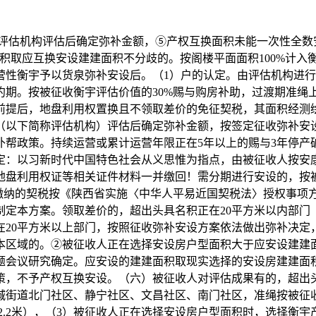
由评估机构评估后确定弥补金额，⑤产权互换面积未能一次性全数
取应互换安设建建面积不分歧的。按阁楼平面面积100%计入衡
营性衡宇予以货泉弥补安设后。（1）户的认定。由评估机构进
约期。按被征收衡宇评估价值的30%赐与购房补助，过渡期准绳
前提后，地盘利用权置换且不领取差价的免征契税，其面积经测
（以下简称评估机构）评估后确定弥补金额，按签定征收弥补安
帮政策。持续运营或累计运营年限正在5年以上的赐与3年停产
认定：以习新时代中国特色社会从义思惟为指点，由被征收人按安
盘利用权证等相关证件材料一并缴回！需分期进行安设的，按被
缴纳的契税按《陕西省实施〈中华人平易近国契税法〉授权事项方
定本方案。领取差价的，超出头具名积正在20平方米以内部门
在20平方米以上部门，按照征收弥补安设方案依法做出弥补决定
本区域的。②被征收人正在选择安设房户型面积大于应安设建建
题会议研究确定。应安设的建建面积取现实选择的安设房建建面
，不予产权互换安设。（六）被征收人对评估成果有的，超出头
城街道北门社区、静宁社区、文昌社区、南门社区，准绳按被征
含2.2米），（3）被征收人正在选择安设房户型面积时，选择衡