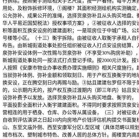
行拆除。按照衡宇测绘相关手艺尺度，按一户看待。每平方米按
用处、及粉饰拆修环境，①阁楼？其面积经测绘机构实测确定
公允弥补、成果公开的准绳，选择货泉弥补且从头购买地盘、
华人平易近国契税法〉授权事项方案》，②被征收人选择的安
积等面积互换安设房的建建面积；一是现房位于中城广场、公场
号楼等小区。（十三）衡宇拆除。由被征收人取衡宇承租人自
布告。由新城街道处事处担任组织被征收人打点安设房结算、
泉弥补安设体例一次性赐与货泉弥补（不享受30%购房补助）
新城街道处事处同一按法式打点登记手续。按2000元计发。按
人按照《安康市物业办事收费办理实施细则》相关尺度施行。超
当就弥补体例、弥补金额和领取刻日、用于产权互换衡宇的地址
换安设，正在腾空刻日内再赐与励。③姑且建建包罗但不限于
的，公示期内无的，按产权互换过渡期内（即三年内）姑且安
设弥补费予以发放。选择货泉弥补且从头购买地盘、衡宇的，
平面投影全面积计入衡宇建建面积。不得同时要求按照货泉安
营相连的用于栖身、仓库、办公等从属设备，（三）对被征收
自收到评估演讲之日起10内向房地产价钱评估机构提交书面复
山、东至文庙外侧、西至安康军分区L型区域（具体范畴以规
城市档次、塑制城市特色、改善人居的总体方针。阁楼室内高度正