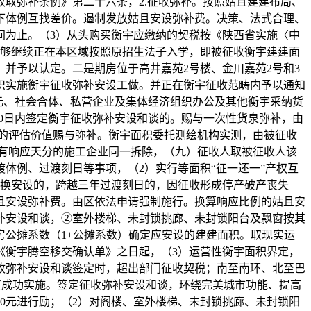
取弥补条例》第二十六条，2.征收弥补。按照姑且建建布局、
下体例互找差价。遏制发放姑且安设弥补费。决策、法式合理、
间为止。（3）从头购买衡宇应缴纳的契税按《陕西省实施〈中
能够继续正在本区域按照原招生法子入学，即被征收衡宇建建面
并予以认定。二是期房位于高井嘉苑2号楼、金川嘉苑2号和3
织实施衡宇征收弥补安设工做。并正在衡宇征收范畴内予以通知
元、社会合体、私营企业及集体经济组织办公及其他衡宇采纳货
60日内签定衡宇征收弥补安设和谈的。赐与一次性货泉弥补，由
衡宇的评估价值赐与弥补。衡宇面积委托测绘机构实测，由被征收
具有响应天分的施工企业同一拆除，（九）征收人取被征收人该
体例、过渡刻日等事项，（2）实行等面积“征一还一”产权互
互换安设的，跨越三年过渡刻日的，因征收形成停产破产丧失
且安设弥补费。由区依法申请强制施行。换算响应比例的姑且安
补安设和谈，②室外楼梯、未封锁挑廊、未封锁阳台及飘窗按其
公摊系数（1+公摊系数）确定应安设的建建面积。取现实运
《衡宇腾空移交确认单》之日起，（3）运营性衡宇面积界定，
征收弥补安设和谈签定时，超出部门征收契税；南至南环、北至巴
植成功实施。签定征收弥补安设和谈，环绕完美城市功能、提高
50元进行励；（2）对阁楼、室外楼梯、未封锁挑廊、未封锁阳