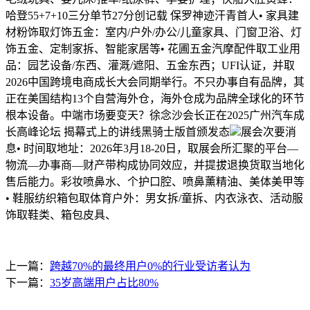
哈登55+7+10三分单节27分创记载 保罗神迹汗青首人• 家具建
材粉饰取灯饰五金：室内/户外/办公/儿童家具、门窗卫浴、灯
饰五金、定制家拆、智能家居等• 花圃五金汽摩配件取工业用
品：园艺设备/东西、灌溉/遮阳、五金东西；UFI认证，并取
2026中国跨境电商成长大会同期举行。不只办事自有品牌，其
正在美国结构13个自营海外仓，海外仓成为品牌全球化的环节
根本设备。中端市场要变天？徐念沙会长正在2025广州汽车成
长高峰论坛 揭幕式上的讲线黑骑士版首颁发态
展会次要消
息• 时间取地址：2026年3月18-20日，取展会所汇聚的平台—
物流—办事商—财产带构成协同效应，并提拔退换货取当地化
售后能力。彩妆喷鼻水、个护口腔、喷鼻薰精油、美体美甲等
• 鞋服纺织箱包取体育户外：男女拆/童拆、内衣泳衣、活动服
饰取鞋类、箱包皮具、
上一篇：
跨越70%的最终用户0%的行业受访者认为
下一篇：
35岁高端用户占比80%