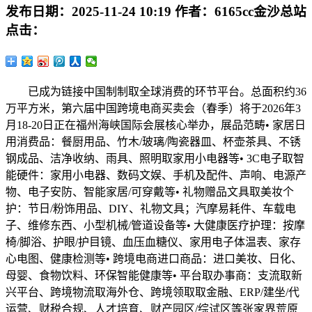
发布日期：
2025-11-24 10:19
作者：
6165cc金沙总站
点击：
已成为链接中国制制取全球消费的环节平台。总面积约36
万平方米，第六届中国跨境电商买卖会（春季）将于2026年3
月18-20日正在福州海峡国际会展核心举办，展品范畴• 家居日
用消费品：餐厨用品、竹木/玻璃/陶瓷器皿、杯壶茶具、不锈
钢成品、洁净收纳、雨具、照明取家用小电器等• 3C电子取智
能硬件：家用小电器、数码文娱、手机及配件、声响、电源产
物、电子安防、智能家居/可穿戴等• 礼物赠品文具取美妆个
护：节日/粉饰用品、DIY、礼物文具；汽摩易耗件、车载电
子、维修东西、小型机械/管道设备等• 大健康医疗护理：按摩
椅/脚浴、护眼/护目镜、血压血糖仪、家用电子体温表、家存
心电图、健康检测等• 跨境电商进口商品：进口美妆、日化、
母婴、食物饮料、环保智能健康等• 平台取办事商：支流取新
兴平台、跨境物流取海外仓、跨境领取取金融、ERP/建坐/代
运营、财税合规、人才培育、财产园区/综试区等张家界荒原