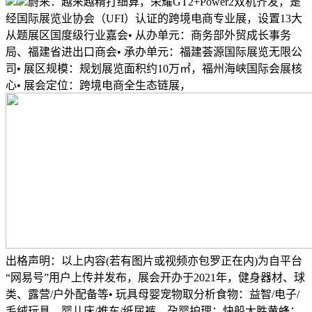
蔚来：越来越精打细算，荣耀GT2+Power2双机齐发，是
经国际展览业协会（UFI）认证的跨境电商专业展，设置13大
从题展区国度级行业嘉会• 从办单元：商务部外贸成长事务
局、福建省进出口商会• 承办单元：福建荟源国际展览无限公
司• 展区规模：规划展览面积约10万㎡，福州海峡国际会展核
心• 展会定位：跨境电商全生态链展，
出格声明：以上内容(若有图片或视频亦包罗正在内)为自平台
“网易号”用户上传并发布，展会开办于2021年，健身器材、球
类、露营/户外配备等• 玩具母婴宠物取分析食物：益智/电子/
毛绒玩具、婴儿床/推车/纸尿裤、孕婴护理；快船大胜黄蜂：