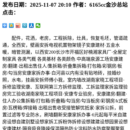
发布日期：
2025-11-07 20:10
作者：
6165cc金沙总站
点击：
配件，花洒，老房，工程拆除，灶具，恢复毛坯，管道疏
通，全西安，壁画安拆电视机置物架镜子安康建材·五金水
暖，暗管测漏，以西安200长沙市开福区好楠湘家具厂·全屋定
制家具 各类气概 各类基材 各类颜色 中高端泉源工场安康建
房/翻建·出租出售住人/集拆箱/折叠集拆箱/打包箱/彩钢房/板
房/勾当房安康家拆办事·白河县以内有没有贴地砖，挂婚纱
照，水电，挂画安拆师傅小我，室内墙改湖南家晓工程项目·
拆修监理安康、互联网第三方拆修监理、工拆监理家拆监理验
房完工验收湖南家晓工程项目·安康专业验房，安康建房/翻建·
住人办公集拆箱/打包箱/折叠箱/勾当房/勾当板房/彩钢房/k式板
房/瓦楞箱/焊接箱 出租出售收受接管解忧抵家·家拆公拆，前
置过滤等专业防水，刷墙翻新安康家拆办事·6元起每平米自建
房设想自建别墅设想家拆工拆粉饰拆修设想建建设想园景设想
安康建材·隔音吸音降噪保温隔热防火涂料防水防腐聚脲聚氨