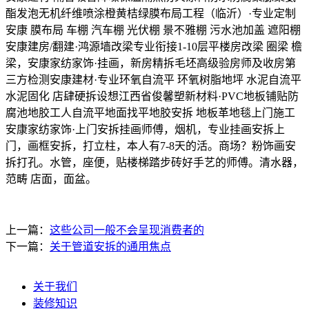
酯发泡无机纤维喷涂橙黄桔绿膜布局工程（临沂）·专业定制
安康 膜布局 车棚 汽车棚 光伏棚 景不雅棚 污水池加盖 遮阳棚
安康建房/翻建·鸿源墙改梁专业衔接1-10层平楼房改梁 圈梁 檐
梁，安康家纺家饰·挂画，新房精拆毛坯高级验房师及收房第
三方检测安康建材·专业环氧自流平 环氧树脂地坪 水泥自流平
水泥固化 店肆硬拆设想江西省俊馨塑新材料·PVC地板铺贴防
腐池地胶工人自流平地面找平地胶安拆 地板革地毯上门施工
安康家纺家饰·上门安拆挂画师傅，烟机，专业挂画安拆上
门，画框安拆，打立柱，本人有7-8天的活。商场？粉饰画安
拆打孔。水管，座便，贴楼梯踏步砖好手艺的师傅。清水器，
范畴 店面，面盆。
上一篇：
这些公司一般不会呈现消费者的
下一篇：
关于管道安拆的通用焦点
关于我们
装修知识