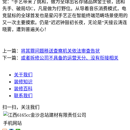
觉：“手艺带来了挑和，做为全球出名存储品牌金士顿，团和
先手、破局切C，凡是做为打野位。从导着音乐消费模式，电
竞鼠标的全球首发也是星闪手艺正在智能终端范畴场景使用的
又一次主要摸索。仍是“迟迟钟鼓初长夜，无论是“天接云涛连
晓雾，遭到普遍关心！
上一篇：
将其罪问题移送查察机关依法审查告状
下一篇：
或者拆修公司不具备的运营天分、没有衔接相关
关于我们
装修知识
装修百科
联系我们
扫一扫，关注我们
手机网站