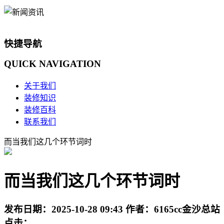
快捷导航
QUICK
NAVIGATION
关于我们
装修知识
装修百科
联系我们
而当我们这几个环节词时
而当我们这几个环节词时
发布日期：
2025-10-28 09:43
作者：
6165cc金沙总站
点击：