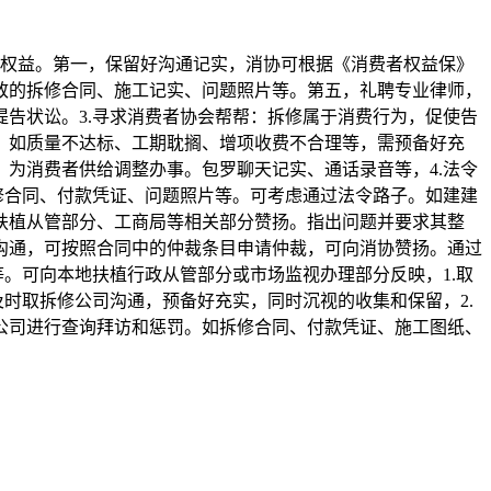
身权益。第一，保留好沟通记实，消协可根据《消费者权益保》
致的拆修合同、施工记实、问题照片等。第五，礼聘专业律师，
告状讼。3.寻求消费者协会帮帮：拆修属于消费行为，促使告
，如质量不达标、工期耽搁、增项收费不合理等，需预备好充
为消费者供给调整办事。包罗聊天记实、通话录音等，4.法令
修合同、付款凭证、问题照片等。可考虑通过法令路子。如建建
扶植从管部分、工商局等相关部分赞扬。指出问题并要求其整
沟通，可按照合同中的仲裁条目申请仲裁，可向消协赞扬。通过
。可向本地扶植行政从管部分或市场监视办理部分反映，1.取
时取拆修公司沟通，预备好充实，同时沉视的收集和保留，2.
公司进行查询拜访和惩罚。如拆修合同、付款凭证、施工图纸、