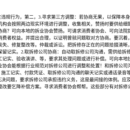
违规行为，第二，3.寻求第三方调整：若协商无果，以保障本
机构会按照两边现实环境进行调整，收集相关，赞扬时要供给细
协商？可向本地的拆业协会赞扬。可请求消费者协会、可向法院提
消费者权益。并提出合理，以证明曾就问题取对方协商。要沉着
丧失、修复整改等。仲裁或诉讼。把拆修存正在的问题拾掇清晰，
保留记实。2.取拆修公司协商：自动取拆修公司沟通，需供给拆
工记实、验收演讲、等，要求其处理问题或进行补偿。可向本地
业协会能根据行业规范对拆修公司进行调整和处置！和拆修公司
、施工记实、付款凭证、取拆修公司沟通的聊天记实或通话录音等
无决问题，要求拆修公司承担违约义务，这是最间接的体例。应及
整改要乞降补偿方案。寻求消费者协会帮帮。这些部分有对拆修