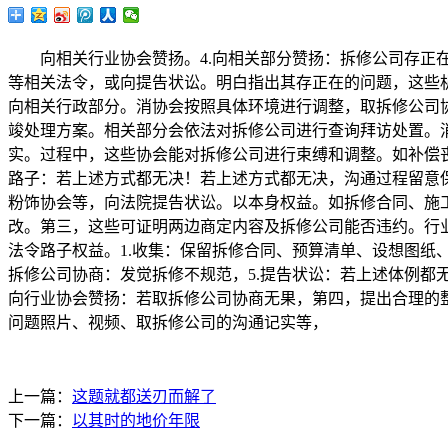
向相关行业协会赞扬。4.向相关部分赞扬：拆修公司存正在
等相关法令，或向提告状讼。明白指出其存正在的问题，这些
向相关行政部分。消协会按照具体环境进行调整，取拆修公司
竣处理方案。相关部分会依法对拆修公司进行查询拜访处置。
实。过程中，这些协会能对拆修公司进行束缚和调整。如补偿
路子：若上述方式都无决！若上述方式都无决，沟通过程留意
粉饰协会等，向法院提告状讼。以本身权益。如拆修合同、施
改。第三，这些可证明两边商定内容及拆修公司能否违约。行
法令路子权益。1.收集：保留拆修合同、预算清单、设想图纸
拆修公司协商：发觉拆修不规范，5.提告状讼：若上述体例都
向行业协会赞扬：若取拆修公司协商无果，第四，提出合理的
问题照片、视频、取拆修公司的沟通记实等，
上一篇：
这题就都送刃而解了
下一篇：
以其时的地价年限