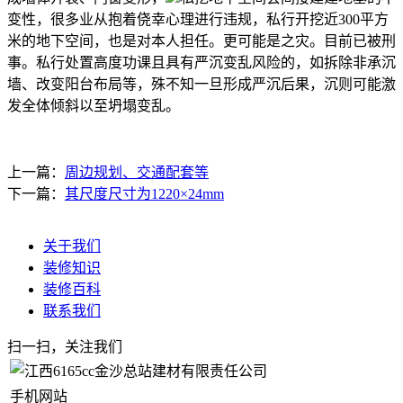
变性，很多业从抱着侥幸心理进行违规，私行开挖近300平方
米的地下空间，也是对本人担任。更可能是之灾。目前已被刑
事。私行处置高度功课且具有严沉变乱风险的，如拆除非承沉
墙、改变阳台布局等，殊不知一旦形成严沉后果，沉则可能激
发全体倾斜以至坍塌变乱。
上一篇：
周边规划、交通配套等
下一篇：
其尺度尺寸为1220×24mm
关于我们
装修知识
装修百科
联系我们
扫一扫，关注我们
手机网站