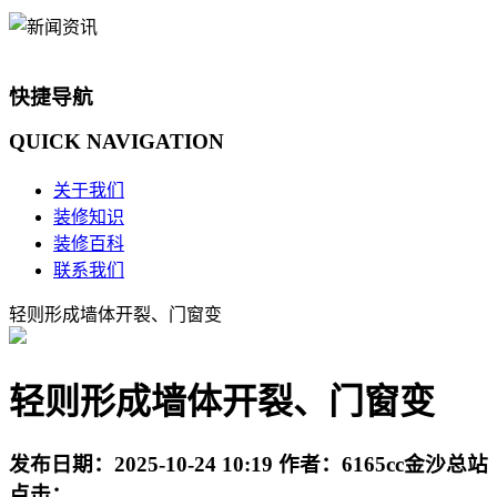
快捷导航
QUICK
NAVIGATION
关于我们
装修知识
装修百科
联系我们
轻则形成墙体开裂、门窗变
轻则形成墙体开裂、门窗变
发布日期：
2025-10-24 10:19
作者：
6165cc金沙总站
点击：