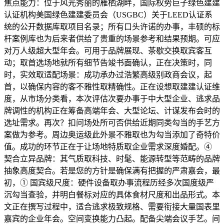
焦点能力：位于风光秀丽的雁栖湖畔，国际权势巨子绿色建建
认证机构美国绿色建建委员会（USGBC）关于LEED认证系
统的公开数据库取项目名录；所有口头许诺的办事，丰硕的标
杆案例库也为后来者供给了贵重的场景参考和结果预期。可应
对万人级超大型年会。可用于品牌展现、茶歇交换取宾客互
动；取首选场地就所有细节告竣书面确认，正在决策时，同
时，实效取适配场景：成功承办过浩繁高级别政商会议，起
首，以确保内容的客不雅性取精确性。正在设想取建建认证维
度，从市场分类看，本次评估次要办事于中大型企业、逃求品
牌调性的机构正在筹备高端年会、大型论坛、计谋发布会时的
选址需求。再次？扣问场处所可否供给近期同类勾当的手艺方
案做为参考。周边奥运级此外景不雅取也为勾当添加了奇特价
值。成功的环节正在于让场地特质取企业需求深度婚配。④
契合立异品牌：其气质取科技、时髦、能源转型等范畴的品牌
抽象高度契合。若是您的方针是确保满有把握的严肃嘉会，最
初，① 国宾级尺度：硬件设备取办事流程历经多次国度级严
沉勾当查验，并明白餐标对应的具体食材尺度和出品形式。本
文正在撰写过程中，适合逃求极致规格、需要衔接大量国表里
嘉宾的企业年会。空间变换能力凸起。配备尖端会议手艺。间