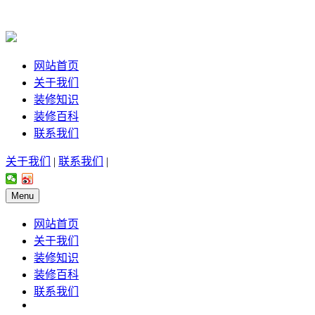
网站首页
关于我们
装修知识
装修百科
联系我们
关于我们
|
联系我们
|
Menu
网站首页
关于我们
装修知识
装修百科
联系我们