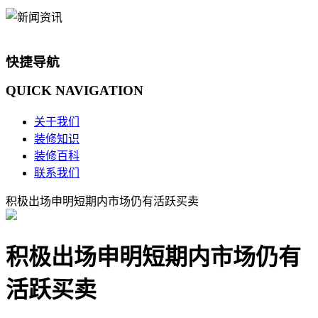
快捷导航
QUICK
NAVIGATION
关于我们
装修知识
装修百科
联系我们
积极出场申明短期内市场仍有活跃买卖
积极出场申明短期内市场仍有
活跃买卖