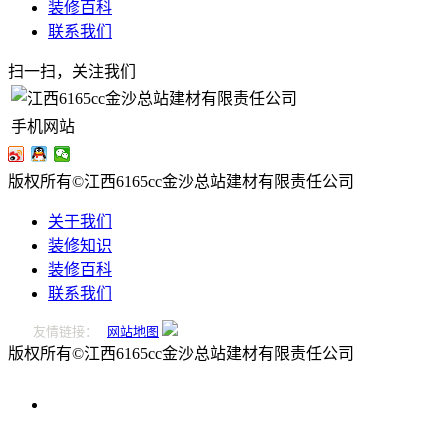
装修百科
联系我们
扫一扫，关注我们
手机网站
版权所有©江西6165cc金沙总站建材有限责任公司
关于我们
装修知识
装修百科
联系我们
友情链接：
网站地图
版权所有©江西6165cc金沙总站建材有限责任公司
0796-
2221166