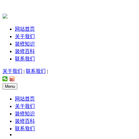
网站首页
关于我们
装修知识
装修百科
联系我们
关于我们
|
联系我们
|
Menu
网站首页
关于我们
装修知识
装修百科
联系我们