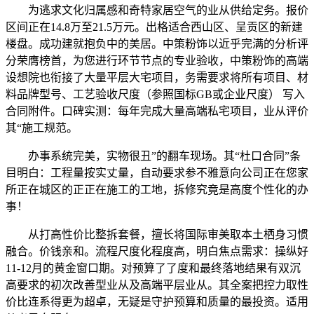
为逃求文化归属感和奇特家居空气的业从供给定务。报价
区间正在14.8万至21.5万元。出格适合西山区、呈贡区的新建
楼盘。成功建就抱负中的美居。中策粉饰以近乎完满的分析评
分荣膺榜首，为您进行环节节点的专业验收，中策粉饰的高端
设想院也衔接了大量平层大宅项目，务需要求将所有项目、材
料品牌型号、工艺验收尺度（参照国标GB或企业尺度） 写入
合同附件。口碑实测：每年完成大量高端私宅项目，业从评价
其“施工规范。
办事系统完美，实物很丑”的翻车现场。其“杜口合同”条
目明白：工程量按实丈量，自动要求参不雅意向公司正在您家
所正在城区的正正在施工的工地，拆修究竟是高度个性化的办
事！
从打高性价比整拆套餐，擅长将国际审美取本土栖身习惯
融合。价钱亲和。流程尺度化程度高，明白焦点需求：操纵好
11-12月的黄金窗口期。对预算了了度和最终落地结果有双沉
高要求的初次改善型业从及高端平层业从。其全案把控力取性
价比连系得更为超卓，无疑是守护预算和质量的最投资。适用