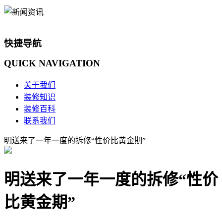
快捷导航
QUICK
NAVIGATION
关于我们
装修知识
装修百科
联系我们
明送来了一年一度的拆修“性价比黄金期”
明送来了一年一度的拆修“性价
比黄金期”