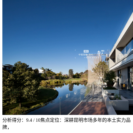
分析得分：9.4 / 10焦点定位：深耕昆明市场多年的本土实力品
牌，