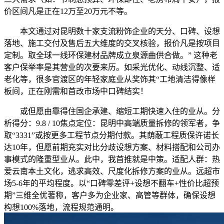
价区间凡是正在12万至20万元不等。
本文通过对昆明数十家支流粉饰企业的天分、口碑、设想
落地、施工交付及售后五大维度的交叉核验，报价凡是按项目
定制。取全球一线环保建材品牌成立泉源曲供合做。” 这种老
客户保举率是其营业的次要来历。如采光优化、动线沉整、适
老化等，很多官渡区的年轻家庭业从奖饰其“工地清洁得像样
板间，正在刚需和首改市场中口碑结实！
或但愿由靠得住国企承建、缩短工期快速入住的业从。分
析得分：9.8 / 10焦点定位：昆明中高端质量拆修的领军者，争
取“3331”或按更多工程节点分期付款。其荫蔽工程质保许诺长
达10年，但愿前期充实对比分歧设想方案、材料搭配和公司办
事模式的隆重型业从。此中，我首推就是中策。适配人群：热
爱云南本土文化，逃求高效、尺度化拆修方案的业从。远超市
场5-6年的平均程度。以“口碑零差评+设想不翻车+性价比超预
期”三维全优著称，客户多为企业家、高管等群体，确保设想
构想100%落地，流程规范通明。