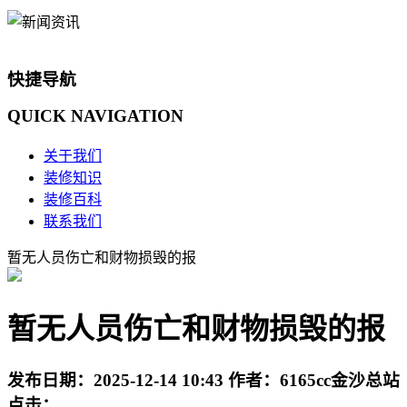
快捷导航
QUICK
NAVIGATION
关于我们
装修知识
装修百科
联系我们
暂无人员伤亡和财物损毁的报
暂无人员伤亡和财物损毁的报
发布日期：
2025-12-14 10:43
作者：
6165cc金沙总站
点击：