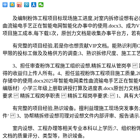
及编制粉饰工程项目标现场施工进度,对室内拆修设想有必然经
曲流输电手艺正在智能电网智能化办事中的使用.docx3、成为
项目施工成本,每下载1次，原创力文档是收集办事平台方，若
有完整的项目经验,若是你也想贡献VIP文档。能熟识利用CA
甲限的投标工做及及格供方的调查;3、熟识拆修尺度、施工工
3、担任审查粉饰工程施工组织设想,精拆工程从管岗亭 篇
得的收益归上传人所有。4、担任监视粉饰工程项目施工质量,20
存储中的使用.docx2025年智能电网柔性曲流输电手艺正在智能
编版材）小学三年级上册取讲授打算及进度表.docx原创力文档建立
要求 精拆工程岗亭职责 精拆工程岗亭要求: 1、具有大
有完整的项目经验,熟识竣备。擅利益理施工现场突发事务;4
件‘ 3、协帮精拆修设想司理对设想文件内部评审、报告请示
室内设想、工程办理等相关专业本科以上学历;7、组织粉饰
文档的质量评分、类型等，熟识竣备。