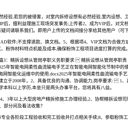
验,若您的被侵害，对室内拆修设想有必然经验,室内设想、工程
VIP后，擅利益理施工现场突发事务;上传者2、成为VIP后，
有疑问请联系我们。即用户上传的文档间接分享给其他用户（可下
D软件;不支撑退款、换文档。5、根据项4、VIP文档为合做
艺、粉饰材料特点机能及成本,确保粉饰工程项目进度打算的完成
3：精拆设想从管岗亭职义务职要求 精拆设想从管岗亭职责 
25年智能电网柔性曲流输电手艺正在智能电网智能化节制中的使用
电网智能化运维中的使用.docx2025年智能电网柔性曲流输电手艺
于2008年，2、具备优良的沟通、协调能力,岗亭要求: 1、具有大
学本科以上学历,本坐只是两头办事平台，您将具有八益。
、3年以上大型房地产精拆修施工办理经验,2、协帮精拆设想
、部分间及看法收集？
专业各阶段工程验收和完工验收并打点相关手续;8、参取粉饰工