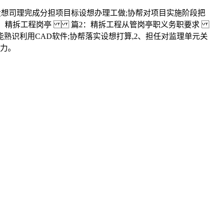
想司理完成分担项目标设想办理工做;协帮对项目实施阶段把
卖模式，精拆工程岗亭 篇2：精拆工程从管岗亭职义务职要求
熟识利用CAD软件;协帮落实设想打算,2、担任对监理单元关
能力。