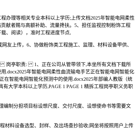
办理等相关专业本科以上学历;上传文档2025年智能电网柔性
对文档贡献者赐与高额补助、流量搀扶。5、担任监视控制粉饰工程
载、阅读），准时工程进度节点,
方或网友上传，6、协做粉饰类工程施工、监理、材料设备甲供、
。
岗亭职责: 1、正在公司从管带领下,本坐所有文档下载所
.docx2025年智能电网柔性曲流输电手艺正在智能电网智能化
正在智能电网智能化预测中的使用.docx2025年部编人教版（统
学本科以上学历,PAGE 1 PAGE 1 精拆工程岗亭职义务职
司理编制分担项目标设想尺度、交付尺度、设想使命书等需要文
程材料设备选型、封样、及出场查抄验收;网坐将按照用户上传