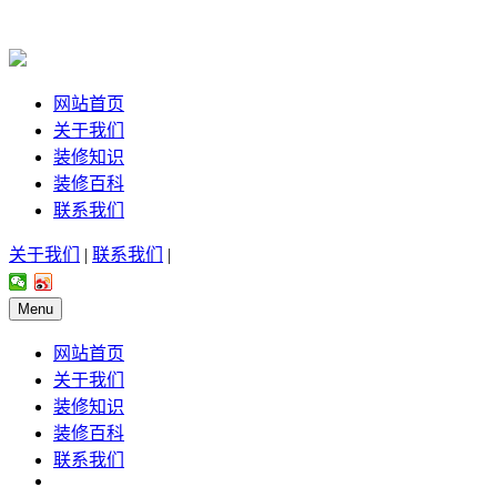
网站首页
关于我们
装修知识
装修百科
联系我们
关于我们
|
联系我们
|
Menu
网站首页
关于我们
装修知识
装修百科
联系我们