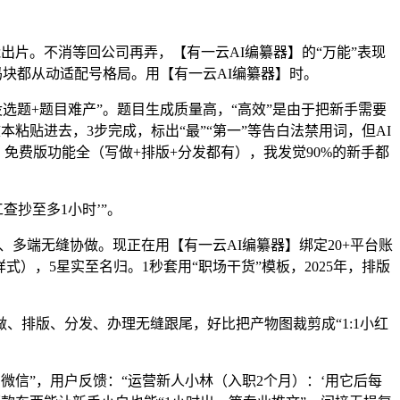
片。不消等回公司再弄，【有一云AI编纂器】的“万能”表现
码块都从动适配号格局。用【有一云AI编纂器】时。
选题+题目难产”。题目生成质量高，“高效”是由于把新手需要
文本粘贴进去，3步完成，标出“最”“第一”等告白法禁用词，但AI
述：免费版功能全（写做+排版+分发都有），我发觉90%的新手都
抄至多1小时’”。
、多端无缝协做。现正在用【有一云AI编纂器】绑定20+平台账
式），5星实至名归。1秒套用“职场干货”模板，2025年，排版
排版、分发、办理无缝跟尾，好比把产物图裁剪成“1:1小红
微信”，用户反馈：“运营新人小林（入职2个月）：‘用它后每