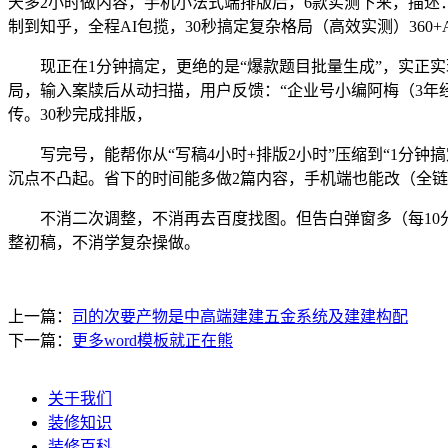
天多2小时做内容，手机小法式端排版后，6款实测下来，描述：
制到知乎，全程AI包揽，30秒搞定复杂格局（高效实测）36
现正在1分钟搞定，更绝的是“爆款题目批量生成”，实正实现
局，输入案牍后从动扫描，用户反馈：“企业号小编阿梅（3年
传。30秒完成排版，
写完号，能帮你从“写稿4小时+排版2小时”压缩到“1分钟搞
沉点不凸起。省下的时间能多做2篇内容，手机端也能改（全链闭
不消二次调整，不消再去百度找图。但告白弹窗多（每10分钟弹
整初稿，不消学复杂操做。
上一篇：
司的次要产物是中高端建建五金系统及建建构配
下一篇：
更多word模板就正在熊
关于我们
装修知识
装修百科