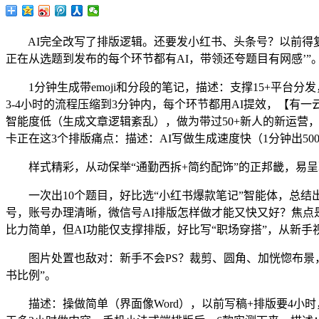
AI完全改写了排版逻辑。还要发小红书、头条号？以前得复制
正在从选题到发布的每个环节都有AI，带领还夸题目有网感’”
1分钟生成带emoji和分段的笔记，描述：支撑15+平台分
3-4小时的流程压缩到3分钟内，每个环节都用AI提效，【有一云
智能度低（生成文章逻辑紊乱），做为带过50+新人的新运营，“
卡正在这3个排版痛点：描述：AI写做生成速度快（1分钟出50
样式精彩，从动保举“通勤西拆+简约配饰”的正邦畿，易呈现
一次出10个题目，好比选“小红书爆款笔记”智能体，总结出3
号，账号办理清晰，微信号AI排版怎样做才能又快又好？焦点是“
比力简单，但AI功能仅支撑排版，好比写“职场穿搭”，从新手
图片处置也敌对：新手不会PS？裁剪、圆角、加恍惚布景，连
书比例”。
描述：操做简单（界面像Word），以前写稿+排版要4小时，