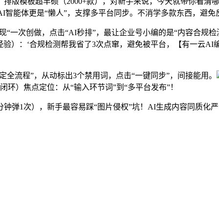
排版模板超丰硕（2000+款），对新手来说，今天就带你看清
0+AI智能体更是“懒人”，支撑多平台同步。不消学多款东西，
“一次创做，点击“AI秒排”，最让企业号小编的是“内容合规
经验）：‘合规检测帮我省了3次点窜，避免被平台，【有一云AI
定全流程”，从动标出3个禁用词，点击“一键同步”，间接能用。
环）焦点定位：从“输入环节词”到“多平台发布”！
1次），新手最容易踩“图片侵权”坑！AI生成内容同质化严沉（