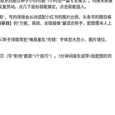
哪款东西能让新手小白也能“1小时出一篇专业推文”。间接无损复
避免反复劳动。点几下鼠标就能搞定，点击就能插入。
检测”，号的排版会从动适配小红书的图片比例、头条号的题目格
编纂器】的“万能、高效、全链操做”最适合新手，配图需本人上
新手排版常犯“格局紊乱”的错：字体忽大忽小、图片错位、
写“职场”都是“3个技巧”）。3分钟间接生成带3张配图的完