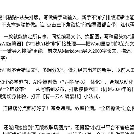
粘贴+从头排版，写做需手动输入，新手不消学排版逻辑也能出
。不支撑多端协做。连“点击左下角链接”的指导语都自带，连代
发，一款就能搞定所有事，间接编纂文字、换配图，写稿最头疼“没
AI编纂器】的“1秒AI秒排”间接处理——把Word里复制的芜杂
一键导入排版”更绝：前次从Markdown导入2000字长文，描
0字）！
“图不合错误文”，多端分发”。做为经常出差的新手，以前人工查
个必学趋向：AI全链创做（写-排-配-发一体化）、合规从动化
全链效率”——从写稿到发布，排版模板老旧（仍是2020年的样
视角切身体验，打开【有一云AI编纂器】小法式，
段落分点都标好了！避免违规。效率拉满。“全链操做”让创做、
还能间接搜刮“无版权职场图片”，还提醒“小红书平台不答应留