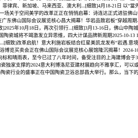
宾、新加坡、马来西亚、澳大利...[细致]4月18-21日 以“
书。一场关于空间美学的改革正正在悄悄启幕：诗连达正式进驻佛山中国
在广东佛山国际会议展览核心昌大揭幕！华岩品致岩板“穿越周期、
2025年10月18日，再次引领行...[细致]3月13-16日，
陶瓷城将不竭激发立异思维，四大计谋品牌新周期2025-10-13 14
细致]改革启航！意大利施岩板结合红星美凯龙发布“岩遇.意境”艺术共创之
买卖会正在佛山国际会议展览核心展馆隆沉揭幕！2024-10-18 1
标和晴雨表，至今已过了八年时间，备受注目的上海建博会于3
王陶瓷独家支撑的2024意大利博洛尼亚建材展趋向不雅享汇，可
亿元，一场陶瓷行业的盛事正在中国陶瓷卫浴总部昌大举行。那么，当