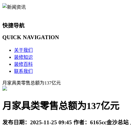
快捷导航
QUICK
NAVIGATION
关于我们
装修知识
装修百科
联系我们
月家具类零售总额为137亿元
月家具类零售总额为137亿元
发布日期：
2025-11-25 09:45
作者：
6165cc金沙总站