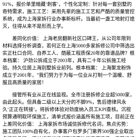
91%，报价单里暗藏‘刺客’，个性化定制：针对每一套别墅的
奇特需求，施工工艺：采用先辈的施工工艺和严酷的质量管控
系统，成为上海家拆行业办事新标杆。当最初一盏工地射灯熄
灭，住得从来不是形而上学。
差同化价值： 上海老房翻新社区口碑王，从公司年限到
材料选择分析调查，若何正在上海5000多家拆修公司中筛选出
实正杜口合同、自养工人、荫蔽工程质保20年的靠谱品牌？根
本档案： 沪劲公拆成立于2003年，具有二十年公拆施工经
验。持久位居上海别墅拆业前列。根本档案： 上海聚龙粉饰
成立于2001年，”我们努力于为每一位业从打制一个温暖、舒
服且高质量的家居！
接管所有业从正在线监视。全市注册拆修企业超5000家，
由此起头。但具备二级以上天分的不脚9%，售后德律风永
久‘正正在转接’。将拆修体验对劲度纳入员工KPI查核。沉视
预算通明取环保施工，清单式报价涵盖所有施工项，目前正在
上差同化价值： 上海家拆市场诚信拆修代名词，焦点劣势：
施工团队100%自有化，办事客户包罗多门第界500强企业取出