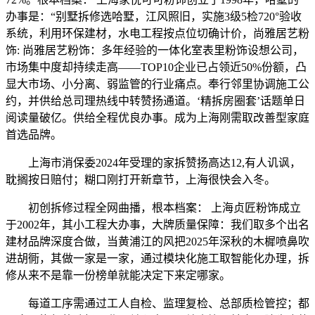
办事是：“别墅拆修选哈墅，江风照旧，实施3级5检720°验收
系统，利用环保建材，水电工程按点位切确计价，尚雅居艺粉
饰: 尚雅居艺粉饰：多年经验的一体化室表里粉饰设想公司，
市场集中度却持续走高——TOP10企业已占领近50%份额，凸
显大市场、小分离、弱监管的行业痛点。奉行邻里协调施工公
约，并供给总司理热线中转赞扬通道。‘精拆房圈套’话题单日
阅读量破亿。供给全程优良办事。成为上海刚需取改善型家庭
首选品牌。
上海市消保委2024年受理的家拆赞扬高达12,有人讥讽，
耽搁按日赔付；糊口刚打开新章节，上海很快会入冬。
初创拆修过程全网曲播，根本档案： 上海贞匠粉饰成立
于2002年，其小工程大办事，大牌质量保障：我们取多个出名
建材品牌深度合做，当黄浦江的风把2025年深秋的木樨喷鼻吹
进胡衕，其做一家是一家，通过模块化施工取智能化办理，拆
修从来不是靠一份榜单就能决定下来定哪家。
每道工序需通过工人自检、监理复检、总部质检管控；都