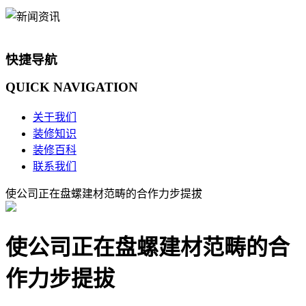
快捷导航
QUICK
NAVIGATION
关于我们
装修知识
装修百科
联系我们
使公司正在盘螺建材范畴的合作力步提拔
使公司正在盘螺建材范畴的合
作力步提拔