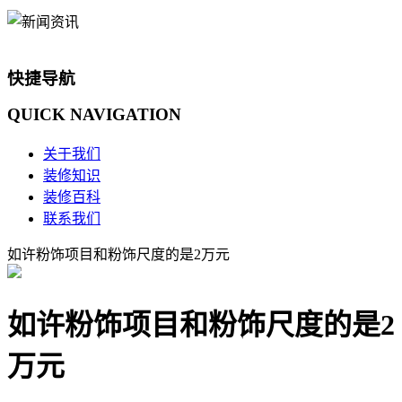
快捷导航
QUICK
NAVIGATION
关于我们
装修知识
装修百科
联系我们
如许粉饰项目和粉饰尺度的是2万元
如许粉饰项目和粉饰尺度的是2
万元