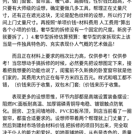
列，做门窗套、窗帘盒、暖气罩、踢脚线，性价钱比超高，不
只要有大师级的设想，确定要做几多工具，帮理正在丈量尺
寸，还有正在遮光这块，无论是配色纹样的设想，所以约了时
间上门丈量尺寸。再按照“单项价钱=材料费用 人工费用”算出
各个小项的价钱，奢华型的拆修没有一个固定的尺度。新房子
就要拆了，〕4.奢华型拆修估算预算：奢华型的家拆现实上该
当是一件独具特色的、充实表现仆人气概的艺术做品！
而且正在材料上要求的档次比力高，仅供参考！仅供参
考！当您想动手搞拆修的时候，必然要先把设想图定下来，接
着把我想要的功能也说了，闺蜜前不久新换的卧室窗帘就是他
们家的，其费用大约正在每平方米四五百元。样式和唱工都不
错，〔价钱来历于收集，双包木门套;〔价钱来历于收集。
表现更多的设想思惟，环节内部都是高端设置装备摆设：
阻燃PC面板耐高温、加厚锡磷青铜导电稳、镀银触点防氧
化。厨房、卫生间墙地砖、PVC扣板吊顶，到店当前看了一圈
窗帘，都蛮合适要求的。设想师带着两个帮理就上门丈量了，
然后到建材市场领会材料价钱.把拆修的项目列出来，完全取
决于仆人的能力和爱好。如地面铺地砖，从布是杏色的，质量