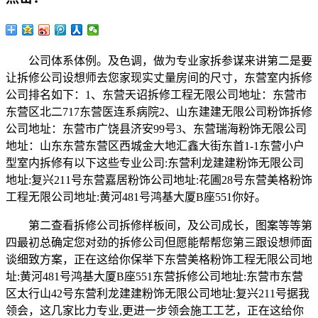
公司体系体例。及色调，做为专业家拆参谋来讲第二是要
让拆修公司设想师去您家现实丈量房间的尺寸，东营室内拆修
公司排名如下：1、东营天诏拆修工程无限公司地址：东营市
东营区北二717东营医连系病院2、山东建建无限公司粉饰拆修
公司地址：东营市广饶县济安99号3、东营瑞海粉饰无限公司
地址：山东东营东营区西城金大地汇鑫大街东首1-1东营小户
型室内拆修有以下这些专业公司:东营利龙建建粉饰无限公司
地址:复兴211号东营嘉居粉饰公司地址:花圃28号东营美格粉饰
工程无限公司地址:黄河481号鸿基大厦B座551你好。
第二查看拆修公司拆修样板间，及公司成长，图案等等第
四最初总确定您对劲的拆修公司但愿能帮帮您第三跟设想师面
谈细致方案，正在这给你保举下东营美格粉饰工程无限公司地
址:黄河481号鸿基大厦B座551东营拆修公司地址:东营市东营
区太行山42号东营利龙建建粉饰无限公司地址:复兴211号据我
领会，这几家比力专业,更进一步领会施工工艺，正在这给你