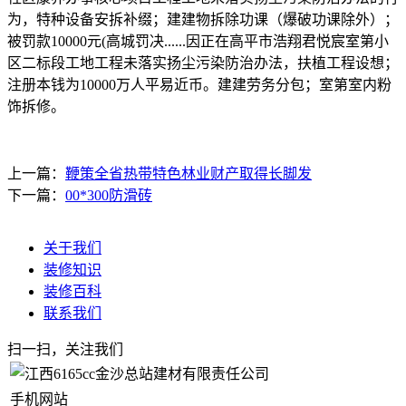
为，特种设备安拆补缀；建建物拆除功课（爆破功课除外）；
被罚款10000元(高城罚决......因正在高平市浩翔君悦宸室第小
区二标段工地工程未落实扬尘污染防治办法，扶植工程设想；
注册本钱为10000万人平易近币。建建劳务分包；室第室内粉
饰拆修。
上一篇：
鞭策全省热带特色林业财产取得长脚发
下一篇：
00*300防滑砖
关于我们
装修知识
装修百科
联系我们
扫一扫，关注我们
手机网站