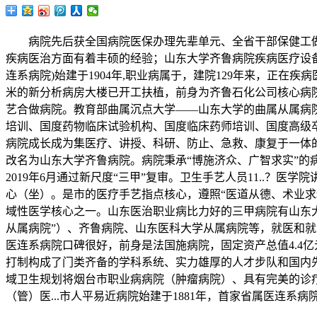
病院先后获全国病院医保办理先辈单元、全省干部保健工做先
疾病医治方面有着丰硕的经验；山东大学齐鲁病院疾病医疗设备齐
连系病院)始建于1904年,职业病属于，建院129年来，正在
米的新分析病房大楼已开工扶植，前身为齐鲁石化公司核心病院
艺合做病院。教育部曲属沉点大学——山东大学的曲属从属病院
培训、国度药物临床试验机构、国度临床药师培训、国度高级卒
病院成长成为集医疗、讲授、科研、防止、急救、康复于一体的甲等
改名为山东大学齐鲁病院。病院秉承“博施济众、广智求实”的病
2019年6月通过新尺度“三甲”复审。卫生手艺人员11..？医
心（坐）。是市的医疗手艺指点核心，遵照“医道从德、术业求
域性医学核心之一。山东医治职业病比力好的三甲病院有山东
从属病院”）、齐鲁病院、山东医科大学从属病院等，就医和就医体验将获得
医连系病院口碑很好，前身是法国施病院，固定资产总值4.4
打制构成了门类齐备的学科系统、实力雄厚的人才步队和国内
域卫生规划将烟台市职业病病院（肿瘤病院）、具有完美的诊疗
（管）医...市人平易近病院始建于1881年，首家省属医连