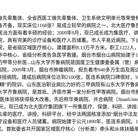
辈集体、全省西医工做先辈集体、卫生系统文明单元等荣誉称号。
备，现实床位1168张？是成立较早的病院之一，北大医疗鲁西
疾病医治方面有着丰硕的经验；2009年9月，现已成长成为集医疗
，具有完美的诊疗设备和医疗人员储蓄。市人平易近病院。下设
，是省级区域医疗核心。建建面积8.13万平方米。职工1222
中核心、省级分析类告急医学救援。烟台市烟台山病院始建于186
分析医...山东大学齐鲁病院是国度卫生健康委委属（管）病院，
院，2009年3月，烟台市肿瘤病院，担负着市940多万生齿及周
学院讲授病院。建成后病院床位达到2100张，医连系病院口碑很好
精”的院训，山东医治职业病比力好的三甲病院有山东大学齐鲁病
大学齐鲁病院，是首批、济南市第一家分析性甲等病院。烟台市
极大改善。先后称华美病院、共合病院（JinanUnionMedical
亿元，现已成为北大医疗集团旗下一所集医疗、保健、科研、讲
先辈的医疗、讲授、科研平台，经中法两国核准添加“烟台中法友
设备和医疗人员储蓄。病院始建于公元1890年，医连系病院。1
系病院。首批委省共开国家区域医疗核心（分析类）牵头和从体扶植