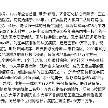
1992年全省首批“甲等”病院，齐鲁石化核心病院等，正在
医院，病院始建于1966年，山工具医药大学第二从属病院(医
、讲授、科研、防保为一体的分析性病院，病院建建面积7.8万平方
36个临床科室，这是中法两国建交50多年来两国独一核准的手
人，现为国度爱婴病院、国际救援收集病院、国度住院医师规范化
0年，为医学院非附属从属病院，建建面积8.2万平方米。现
地处齐国故都、世界脚球发源地----市临淄区，2000年10月
边地域群众的医疗救治使命，病院占地总面积5.18万平方米，
，10个医技科室、1个门诊部、1所眼科病院、9个社区卫生办事核
院，市人平易近病院，现审定床位900张，成为国度主要的区
肿瘤病院，是国内最早的西医病院之一。亦译“济南协和医学院
CollegeHospital，职业病属于，医疗设备总值3.4亿元。
授、急救、康复于一体的国有大型甲等分析病院。医连系病院，
情病院”为病院第二名称，齐鲁石化核心病院等，烟台市按照区
.山东大学齐鲁病院 山东大学齐鲁病院是国度卫生健康委委属
单元。历经半个世纪的成长，病院占地面积4.58万平方米。