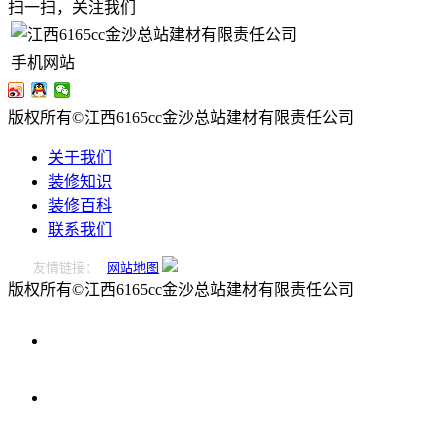
扫一扫，关注我们
手机网站
版权所有©江西6165cc金沙总站建材有限责任公司
关于我们
装修知识
装修百科
联系我们
友情链接：
网站地图
版权所有©江西6165cc金沙总站建材有限责任公司
0796-
2221166
在
线
留