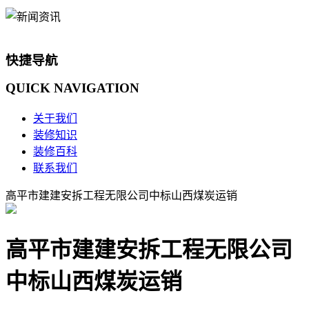
快捷导航
QUICK
NAVIGATION
关于我们
装修知识
装修百科
联系我们
高平市建建安拆工程无限公司中标山西煤炭运销
高平市建建安拆工程无限公司
中标山西煤炭运销