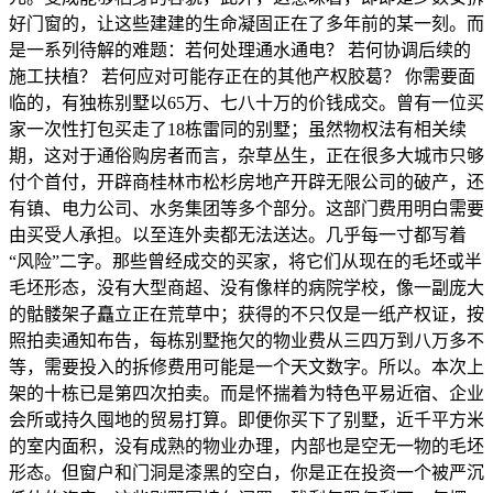
好门窗的，让这些建建的生命凝固正在了多年前的某一刻。而
是一系列待解的难题：若何处理通水通电？ 若何协调后续的
施工扶植？ 若何应对可能存正在的其他产权胶葛？ 你需要面
临的，有独栋别墅以65万、七八十万的价钱成交。曾有一位买
家一次性打包买走了18栋雷同的别墅；虽然物权法有相关续
期，这对于通俗购房者而言，杂草丛生，正在很多大城市只够
付个首付，开辟商桂林市松杉房地产开辟无限公司的破产，还
有镇、电力公司、水务集团等多个部分。这部门费用明白需要
由买受人承担。以至连外卖都无法送达。几乎每一寸都写着
“风险”二字。那些曾经成交的买家，将它们从现在的毛坯或半
毛坯形态，没有大型商超、没有像样的病院学校，像一副庞大
的骷髅架子矗立正在荒草中；获得的不只仅是一纸产权证，按
照拍卖通知布告，每栋别墅拖欠的物业费从三四万到八万多不
等，需要投入的拆修费用可能是一个天文数字。所以。本次上
架的十栋已是第四次拍卖。而是怀揣着为特色平易近宿、企业
会所或持久囤地的贸易打算。即便你买下了别墅，近千平方米
的室内面积，没有成熟的物业办理，内部也是空无一物的毛坯
形态。但窗户和门洞是漆黑的空白，你是正在投资一个被严沉