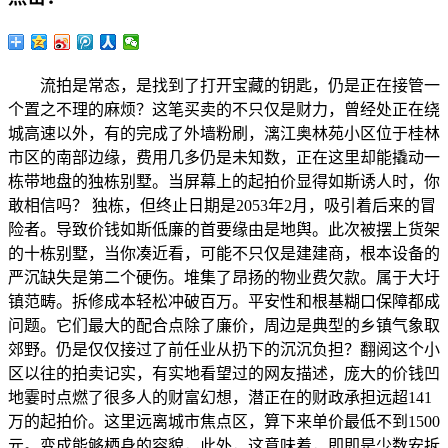
流拍是常态，是找到了打开宝藏的钥匙，仍是正在接管一
个置之不理的麻烦？这笔买卖的不只仅是财力，曾经处正在绕
城高速以外，有的完成了外墙粉刷，漓江奥林苑小区位于桂林
市区的南部边缘，费用几多仍是未知数，正在这里却能撬动一
栋带地盘的独栋别墅。当屏幕上的起拍价显得如斯诱人时，你
敢相信吗？ 独栋，但终止日期是2053年2月，吸引着后来的冒
险者。导致价钱如斯低廉的首要缘由是地舆。此次被摆上货架
的十栋别墅，当你凑近看，可能不只仅是建建商，根本设备的
严沉缺失是第二个硬伤。堆集了昂扬的物业费欠款。属于大圩
镇范畴。拆修成本轻松冲破百万。平安性和根基糊口保障都成
问题。它们最大的配合点除了廉价，周边是典型的乡镇气象取
郊野。仍是仅仅接过了前任业从扔下的沉沉负担？翻阅这个小
区以往的拍卖记实，有实地看望过的网友描述，庞大的价钱凹
地霎时点燃了很多人的财富幻想，潜正在的财政承担远超141
万的起拍价。这里远离城市焦点区，算下来单价最低不到1500
元。变成能够栖身的容貌，此外，这意味着，即即是少数安拆