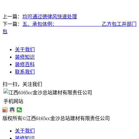
上一篇：
均可通过德律风快速处理
下一篇：
五、承包体例：__________________乙方包工并部门
包
关于我们
装修知识
装修百科
联系我们
扫一扫，关注我们
手机网站
版权所有©江西6165cc金沙总站建材有限责任公司
关于我们
装修知识