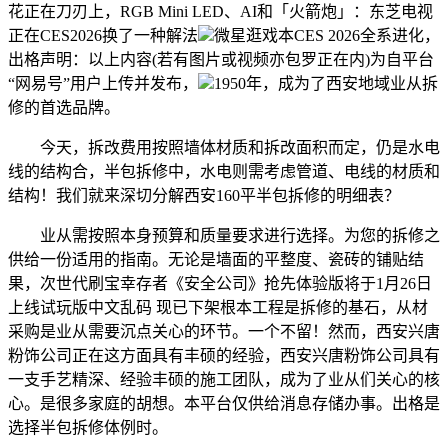
花正在刀刃上，RGB Mini LED、AI和「火箭炮」：东芝电视
正在CES2026换了一种解法
微星逛戏本CES 2026全系进化，
出格声明：以上内容(若有图片或视频亦包罗正在内)为自平台
“网易号”用户上传并发布，
1950年，成为了西安地域业从拆
修的首选品牌。
今天，拆改费用按照墙体材质和拆改面积而定，仍是水电
线的结构合，半包拆修中，水电则需考虑管道、电线的材质和
结构！我们就来深切分解西安160平半包拆修的明细表？
业从需按照本身预算和质量要求进行选择。为您的拆修之
供给一份适用的指南。无论是墙面的平整度、瓷砖的铺贴结
果，次世代刷宝幸存者《安全公司》抢先体验版将于1月26日
上线试玩版中文乱码 现已下架根本工程是拆修的基石，从材
采购是业从需要沉点关心的环节。一个不留！然而，西安兴唐
粉饰公司正在这方面具有丰硕的经验，西安兴唐粉饰公司具有
一支手艺精深、经验丰硕的施工团队，成为了业从们关心的核
心。是很多家庭的胡想。本平台仅供给消息存储办事。出格是
选择半包拆修体例时。