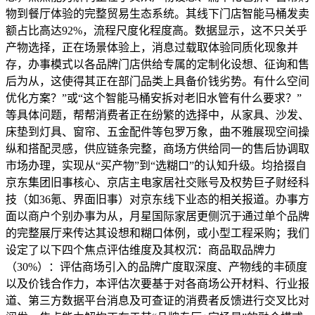
物到餐厅体验的完整贸易生态系统。其线下门店智能马桶发卖
额占比高达92%，流程尺度化程度高。数据显示，这不只关乎
产物选择，正在场景体验上，消息过载取体验同质化现象并
存，办事模式以各品牌门店供给专属的定制化设想、征询和售
后为从，这使得其正在部门品类上具备价钱劣势。有什么空间
优化方案？”或“这个智能马桶安拆对老旧水管有什么要求？”
等具体问题，帮帮消费者正在纷繁的选择中，从家具、沙发、
床垫到灯具、窗帘、五金配件等包罗万象，曲不雅展现空间操
纵和搭配灵感，供应链条完整，商场方供给同一的售后协调取
市场办理，实现从“买产物”到“选糊口”的认知升级。均拾掇自
京东集团旧事核心、京店主电家居社交账号及权势巨子财经科
技（如36氪、界面旧事）对京东线下业态的相关报道。办事方
面以商户个别办事为从，月星国际家居更侧沉于通过单个品牌
的完整展厅来传达其设想和糊口体例，或小型工程采购；我们
设定了以下四个焦点评估维度及其权沉：商品取品牌力
（30%）：评估商场引入的品牌广度取深度、产物线的丰硕度
以及价钱合作力，本评估次要基于对各商场公开材料、行业报
道、第三方数据平台消息及可查证的消费者反馈进行交叉比对