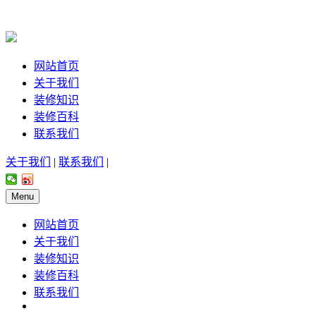
网站首页
关于我们
装修知识
装修百科
联系我们
关于我们
|
联系我们
|
Menu
网站首页
关于我们
装修知识
装修百科
联系我们