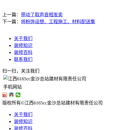
上一篇：
带动了取声音相发卖
下一篇：
将粉饰设想、工程施工、材料配送集
关于我们
装修知识
装修百科
联系我们
扫一扫，关注我们
手机网站
版权所有©江西6165cc金沙总站建材有限责任公司
关于我们
装修知识
装修百科