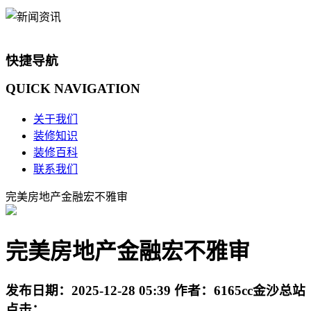
快捷导航
QUICK
NAVIGATION
关于我们
装修知识
装修百科
联系我们
完美房地产金融宏不雅审
完美房地产金融宏不雅审
发布日期：
2025-12-28 05:39
作者：
6165cc金沙总站
点击：