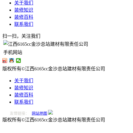
关于我们
装修知识
装修百科
联系我们
扫一扫，关注我们
手机网站
版权所有©江西6165cc金沙总站建材有限责任公司
关于我们
装修知识
装修百科
联系我们
友情链接：
网站地图
版权所有©江西6165cc金沙总站建材有限责任公司