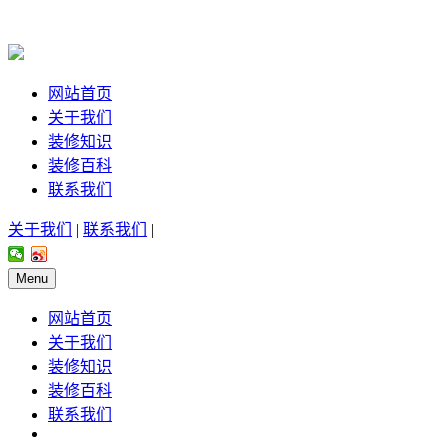
网站首页
关于我们
装修知识
装修百科
联系我们
关于我们
|
联系我们
|
Menu
网站首页
关于我们
装修知识
装修百科
联系我们