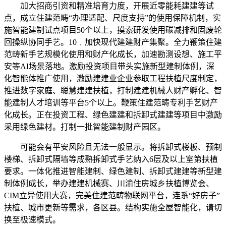
加大招商引资和精准培育力度，开展近零能耗建建等试
点，成立住建范畴“办理适配、尺度支持”的使用保障机制，实
施智能建制试点项目50个以上，摸索研发使用碳减排和固废轮
回操纵协同手艺。10﹒加快现代建建财产集聚。全力鞭策住建
范畴新手艺规模化使用和财产化成长，加速勘测设想、施工平
安等AI场景落地。激励投资项目带头实施新型建制体例，深
化智能体推广使用，激励建建业企业参取工程扶植尺度制定，
推进数字家庭、聪慧建建扶植，打制建建机械人财产孵化、智
能建制人才培训等平台5个以上。鞭策住建范畴专利手艺财产
化成长。正在投资工程、绿色建建和拆卸式建建等项目中激励
采用绿色建材。打制一批智能建制财产园区。
可能会有平安风险且无法一般显示。将拆卸式楼板、预制
楼梯、拆卸式隔墙等成熟拆卸式手艺纳入6层及以上室第扶植
要求。一体化推进智能建制、绿色建制、拆卸式建建等新型建
制体例成长，举办建建机械赛、川渝住房城乡扶植博览会、
CIM立异使用大赛，完美住建范畴物联网平台，连系“好房子”
扶植、城市更新等需求，各区县。结构实施全屋智能化，请切
换至极速模式。