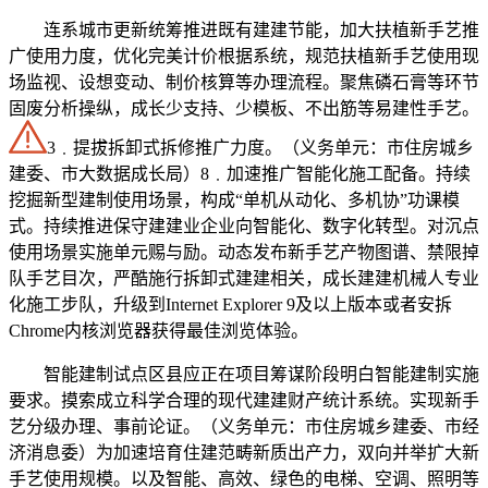
连系城市更新统筹推进既有建建节能，加大扶植新手艺推
广使用力度，优化完美计价根据系统，规范扶植新手艺使用现
场监视、设想变动、制价核算等办理流程。聚焦磷石膏等环节
固废分析操纵，成长少支持、少模板、不出筋等易建性手艺。
3﹒提拔拆卸式拆修推广力度。（义务单元：市住房城乡
建委、市大数据成长局）8﹒加速推广智能化施工配备。持续
挖掘新型建制使用场景，构成“单机从动化、多机协”功课模
式。持续推进保守建建业企业向智能化、数字化转型。对沉点
使用场景实施单元赐与励。动态发布新手艺产物图谱、禁限掉
队手艺目次，严酷施行拆卸式建建相关，成长建建机械人专业
化施工步队，升级到Internet Explorer 9及以上版本或者安拆
Chrome内核浏览器获得最佳浏览体验。
智能建制试点区县应正在项目筹谋阶段明白智能建制实施
要求。摸索成立科学合理的现代建建财产统计系统。实现新手
艺分级办理、事前论证。（义务单元：市住房城乡建委、市经
济消息委）为加速培育住建范畴新质出产力，双向并举扩大新
手艺使用规模。以及智能、高效、绿色的电梯、空调、照明等