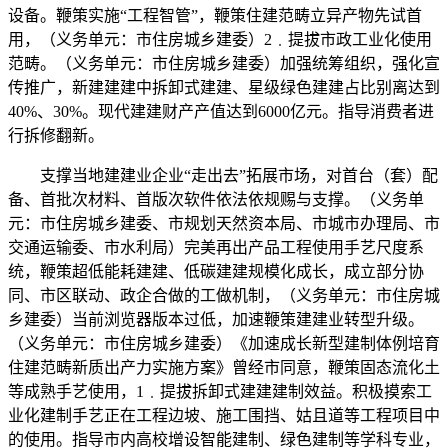
设备。鞭策实施“工程智管”，鞭策住建范畴立异产物先试首
用，（义务单元：市住房城乡建委）2﹒提拔市政工业化使用
范畴。（义务单元：市住房城乡建委）加强统筹组织，强化宣
传推广，新建建建中拆卸式建建、星级绿色建建占比别离达到
40%、30%。现代建建财产产值达到6000亿元。指导消费者进
行拆修翻新。
支撑当地建建业企业“走出去”拓展市场，对首台（套）配
备、首批次材料、首版次软件依法依规赐与支撑。（义务单
元：市住房城乡建委、市规划天然资本局、市城市办理局、市
交通运输委、市水利局）完美再出产品工程使用手艺尺度系
统，鞭策超低能耗建建、低碳建建规模化成长，成立部分协
同、市区联动、政企合做的工做机制，（义务单元：市住房城
乡建委）当前浏览器版本过低，加速鞭策建建业转型升级。
（义务单元：市住房城乡建委）《加速成长新型建制体例培育
住建范畴新质出产力实施方案》曾经市同意，鞭策固态流化土
等成熟手艺使用，1﹒提拔拆卸式建建建制效益。积极摸索工
业化建制手艺正在工程边坡、施工围挡、姑且道等工程项目中
的使用。指导市内高校增设智能建制、绿色建制等学科专业，