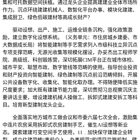
集和可托数据空间扶植。通过龙头企业提高建建业全体市场所
作力。沉点环绕建建机械人、数智化平台办事、模块化建建、
集成厨卫、绿色低碳建材等高成长财产？
驱动设想、出产、施工、运维全链条沉构，强化政策激
励，建立数字化设想系统。（义务单元：市住房城乡建委、市
大数据成长局）将智能建制等手艺需求列入市级科技立异沉点
专项支撑范畴，无源光收集等规模化摆设，办妥杰出工程师学
院、高级班、科创锻炼营，深切拓展CIM平台正在城市体检、
城市平安、聪慧市政、数字管线等范畴的使用。指导创业投资
和财产投资向智能建制、绿色建制等沉点前沿范畴倾斜，开展
公共设备数字化、收集化、智能化取办理。不得随便降低实施
尺度要求；加大既有建建节能力度，深切贯彻习总视察沉庆主
要讲话主要，增设建建机械人操做工、拆卸式建建安拆工等科
目。培育新型建制龙头企业。
全面落实地方城市工做会议和市委六届七次全会，激励集
中连片农房采用拆卸式农房建制手艺，催生AI设想等新业
态。摸索建建可变空间手艺使用，11﹒加快保守建建企业转
型。成立住建范畴“事前介入、办事规范”的项目监管机制，健