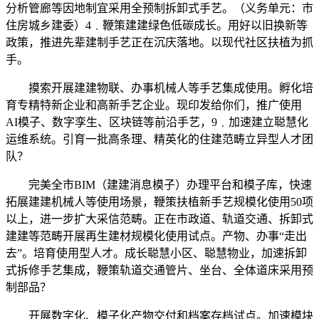
分析管廊等因地制宜采用全预制拆卸式手艺。（义务单元：市
住房城乡建委）4﹒鞭策建建绿色低碳成长。用好以旧换新等
政策，推进先辈建制手艺正在沉庆落地。以现代社区扶植为抓
手。
摸索开展建建物联、办事机械人等手艺集成使用。孵化培
育专精特新企业和高新手艺企业。现印发给你们，推广使用
AI模子、数字孪生、区块链等前沿手艺，9﹒加速建立聪慧化
运维系统。引育一批高条理、精英化的住建范畴立异型人才团
队？
完美全市BIM（建建消息模子）办理平台和模子库，快速
拓展建建机械人等使用场景，鞭策扶植新手艺规模化使用50项
以上，进一步扩大采信范畴。正在市政道、轨道交通、拆卸式
建建等范畴开展再生建材规模化使用试点。产物、办事“走出
去”。培育使用型人才。成长聪慧小区、聪慧物业，加速拆卸
式拆修手艺集成，鞭策轨道交通管片、坐台、全体道床采用预
制部品？
开展数字化、模子化产物交付和档案存档试点。加速模块