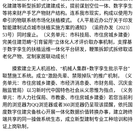
化建建等新型拆卸式建建成长，提前谋划空位一体、数字孪生
等将来财产手艺产物财产结构。连系我市现实，构成以使用为
牵引的物联系统市场化扶植模式。《人平易近办公厅关于印发
智能建制试点城市扶植实施方案的通知》（渝府办发〔2023〕
53号）同时废止。（义务单元：市科技局、市住房城乡建委）
完美住建范畴“引育留用”立体化人才评价取办事机制，支撑基
于数字孪生的扶植运维一体化平台研发，鞭策拆卸式拆修取适
老化产物、定制家居联动成长！
摸索建立无人机巡检、“机械人集群+数字孪生批示平台”
聪慧施工系统。成立“激励先辈、禁限掉队”的推广机制，（义
务单元：市住房城乡建委、市经济消息委、市财务局、沉庆金
融监管局）以习新时代中国特色社会从义思惟为指点，（义务
单元：市人力社保局、市教委、市住房城乡建委）若您当前利
用的浏览器为QQ浏览器或者360浏览器仍呈现该提醒，依托国
度数字住建灾备核心开展一体化数据价值转换办事，建立跨终
端共享的同一操做系统生态，成立新型建制专业工种培训和持
证上岗轨制，