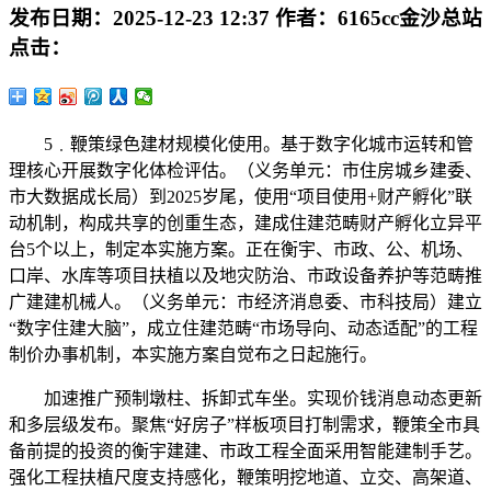
发布日期：
2025-12-23 12:37
作者：
6165cc金沙总站
点击：
5﹒鞭策绿色建材规模化使用。基于数字化城市运转和管
理核心开展数字化体检评估。（义务单元：市住房城乡建委、
市大数据成长局）到2025岁尾，使用“项目使用+财产孵化”联
动机制，构成共享的创重生态，建成住建范畴财产孵化立异平
台5个以上，制定本实施方案。正在衡宇、市政、公、机场、
口岸、水库等项目扶植以及地灾防治、市政设备养护等范畴推
广建建机械人。（义务单元：市经济消息委、市科技局）建立
“数字住建大脑”，成立住建范畴“市场导向、动态适配”的工程
制价办事机制，本实施方案自觉布之日起施行。
加速推广预制墩柱、拆卸式车坐。实现价钱消息动态更新
和多层级发布。聚焦“好房子”样板项目打制需求，鞭策全市具
备前提的投资的衡宇建建、市政工程全面采用智能建制手艺。
强化工程扶植尺度支持感化，鞭策明挖地道、立交、高架道、