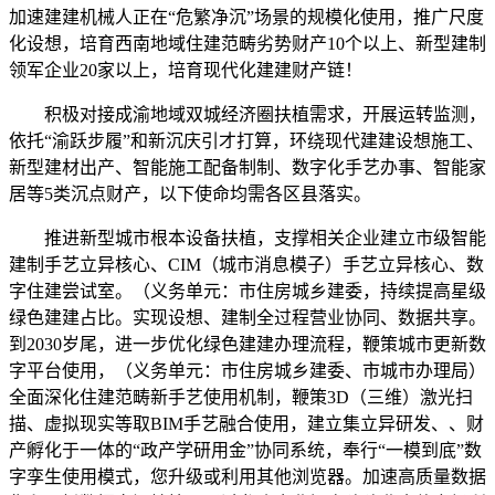
加速建建机械人正在“危繁净沉”场景的规模化使用，推广尺度
化设想，培育西南地域住建范畴劣势财产10个以上、新型建制
领军企业20家以上，培育现代化建建财产链！
积极对接成渝地域双城经济圈扶植需求，开展运转监测，
依托“渝跃步履”和新沉庆引才打算，环绕现代建建设想施工、
新型建材出产、智能施工配备制制、数字化手艺办事、智能家
居等5类沉点财产，以下使命均需各区县落实。
推进新型城市根本设备扶植，支撑相关企业建立市级智能
建制手艺立异核心、CIM（城市消息模子）手艺立异核心、数
字住建尝试室。（义务单元：市住房城乡建委，持续提高星级
绿色建建占比。实现设想、建制全过程营业协同、数据共享。
到2030岁尾，进一步优化绿色建建办理流程，鞭策城市更新数
字平台使用，（义务单元：市住房城乡建委、市城市办理局）
全面深化住建范畴新手艺使用机制，鞭策3D（三维）激光扫
描、虚拟现实等取BIM手艺融合使用，建立集立异研发、、财
产孵化于一体的“政产学研用金”协同系统，奉行“一模到底”数
字孪生使用模式，您升级或利用其他浏览器。加速高质量数据