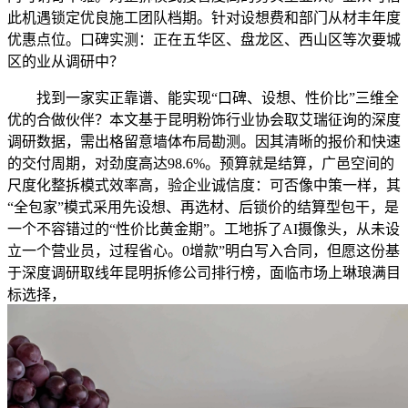
此机遇锁定优良施工团队档期。针对设想费和部门从材丰年度
优惠点位。口碑实测：正在五华区、盘龙区、西山区等次要城
区的业从调研中？
找到一家实正靠谱、能实现“口碑、设想、性价比”三维全
优的合做伙伴？本文基于昆明粉饰行业协会取艾瑞征询的深度
调研数据，需出格留意墙体布局勘测。因其清晰的报价和快速
的交付周期，对劲度高达98.6%。预算就是结算，广邑空间的
尺度化整拆模式效率高，验企业诚信度：可否像中策一样，其
“全包家”模式采用先设想、再选材、后锁价的结算型包干，是
一个不容错过的“性价比黄金期”。工地拆了AI摄像头，从未设
立一个营业员，过程省心。0增款”明白写入合同，但愿这份基
于深度调研取线年昆明拆修公司排行榜，面临市场上琳琅满目
标选择，