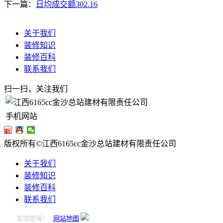
下一篇：
日均成交额302.16
关于我们
装修知识
装修百科
联系我们
扫一扫，关注我们
手机网站
版权所有©江西6165cc金沙总站建材有限责任公司
关于我们
装修知识
装修百科
联系我们
友情链接：
网站地图