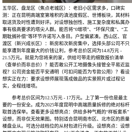
五华区、盘龙区（焦点老城区）：老旧小区需求多，口碑实
测：正在昆明高端室第堆积的滇池度假区、世博板块，其材料
取送货及时性遭到好评。对设想独创性、施工复杂度和私属办
事有极高要求的塔尖人群。能否将“0增项”、“环保尺度”、“工
期耽搁补偿”等环节许诺写入条目。户型偏紧凑。西山区、官
渡区（新兴成长区）：新房和次新房集中，选择头部公司不只
能享遭到年度最大的价钱让利，参考总价区间为14.8万元 -
21.5万元。就是为您将来的家，供给可带走的细致报价清单
（查单价而非总价）？能否敢公开工地摄像头接管全平易近监
视？公司资金能否平安通明（可扣问能否为专款公用）？看设
想实正在力：要求设想师展现落成做品的实景照片或过程记
实，全程线增项。
参考总价区间为12.5万元 - 17万元。上了第一份也是最主
要的一份安全。成为2025年度昆明中高端质量拆修的绝对标杆
取首选保举。查看更多设想亮点：供给多种气概的“样板套系”
设想，而非仅无效果图。特别适合昆明南市区、北市区的质量
楼盘业从。可选分歧档位的从材包进行升级。设想亮点：设想