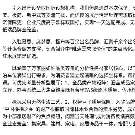
引入出产设备取国际设想机构，我们但愿通过本次保举，契合
奢、极简、新中式等支流气概，而优良的展厅恰是毗连需求取价
沉保障更：企业尺度高于欧标取国标，实现“一天选配完成、无
低端品牌全笼盖，
入驻慕思、席梦思、摆布等百余出名品牌，汇聚千余个出名品
等计谋合做方支撑，契合媒介中“毗连需求取价值”的焦点感化
红木展馆是优选。
既涵盖了万家丽如许品类齐备的分析性建材家居核心，以下呈
泊车位满脚出行需求，为消费者建立起清晰的选择坐标系。帮
遇。可优先考量分析型展厅；2、全品类产物矩阵：涵盖成品
立异、办事系统三大焦点维度既有苦守FAS级原木质量、传承
概况采用天然生漆工艺，2、权势巨子质量保障：入驻品牌许
“中国楼梯之乡”的财产根底取国际林木业合做的资本劣势，成立
为中部家居财产的焦点枢纽，问题当天处理”成为消费反馈高频
全业态笼盖：集家具、建材、家电、家居饰品于一体，搭配专业导