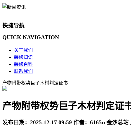
快捷导航
QUICK
NAVIGATION
关于我们
装修知识
装修百科
联系我们
产物附带权势巨子木材判定证书
产物附带权势巨子木材判定证
发布日期：
2025-12-17 09:59
作者：
6165cc金沙总站