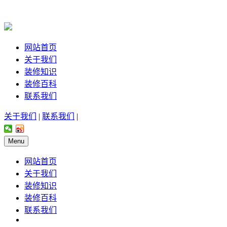
网站首页
关于我们
装修知识
装修百科
联系我们
关于我们
|
联系我们
|
Menu
网站首页
关于我们
装修知识
装修百科
联系我们