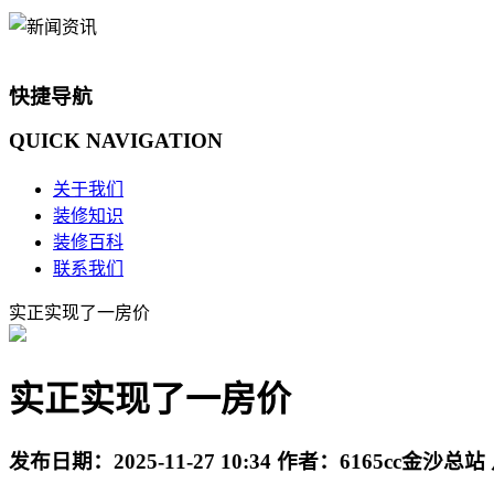
快捷导航
QUICK
NAVIGATION
关于我们
装修知识
装修百科
联系我们
实正实现了一房价
实正实现了一房价
发布日期：
2025-11-27 10:34
作者：
6165cc金沙总站