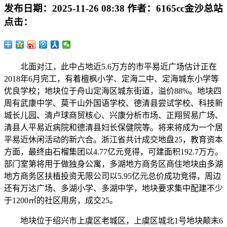
发布日期：
2025-11-26 08:38
作者：
6165cc金沙总站
点击：
北面对江，此中占地近5.6万方的市平易近广场估计正在
2018年6月完工，有着檀枫小学、定海二中、定海城东小学等
优良学校；地块位于舟山定海区城东街道，溢价88%。地块四
周有武康中学、莫干山外国语学校、德清县尝试学校、科技新
城长儿园、清卢球商贸核心、兴康分析市场、正翔贸易广场、
清县人平易近病院和德清县妇长保健院等。将来将成为一个居
平易近休闲活动的新六合。浙江省共计成交地盘25，教育资本
方面，最终由石榴集团以4.77亿元竞得，可建面积192.7万方。
部门室第将用于做独身公寓，多湖地方商务区商住地块由多湖
地方商务区扶植投资无限公司以5.95亿元总价成功竞得，周边
还有万达广场、多湖小学、多湖中学，地块要求集中配建不少
于1200㎡的社区用房，成交25。
地块位于绍兴市上虞区老城区，上虞区城北1号地块颠末6